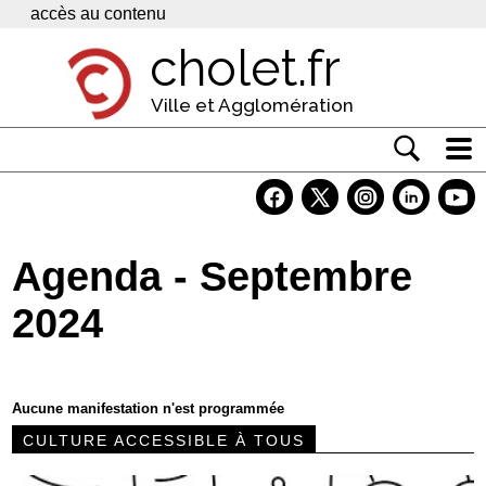
Panneau de gestion des cookies
accès au contenu
cholet.fr
Ville et Agglomération
Actualité
Vivre à Cholet
Agenda - Septembre
Economie
2024
Services
Contacts
Aucune manifestation n'est programmée
CULTURE ACCESSIBLE À TOUS