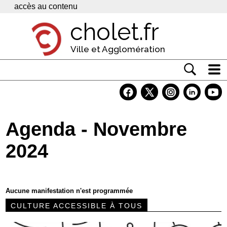
Panneau de gestion des cookies
accès au contenu
cholet.fr
Ville et Agglomération
Actualité
Vivre à Cholet
Agenda - Novembre
Economie
2024
Services
Contacts
Aucune manifestation n'est programmée
CULTURE ACCESSIBLE À TOUS