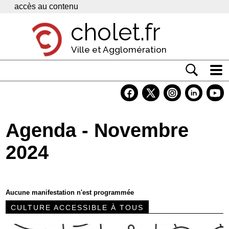
Panneau de gestion des cookies
accès au contenu
cholet.fr
Ville et Agglomération
Actualité
Vivre à Cholet
Agenda - Novembre
Economie
2024
Services
Contacts
Aucune manifestation n'est programmée
CULTURE ACCESSIBLE À TOUS