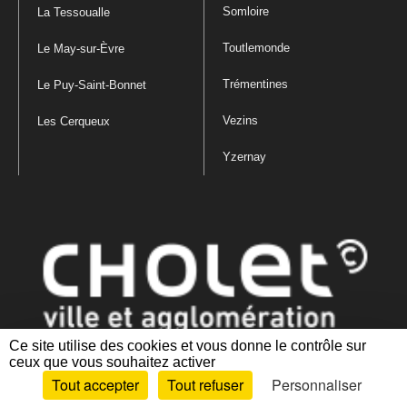
Somloire
La Tessoualle
Toutlemonde
Le May-sur-Èvre
Trémentines
Le Puy-Saint-Bonnet
Vezins
Les Cerqueux
Yzernay
Ce site utilise des cookies et vous donne le contrôle sur
ceux que vous souhaitez activer
Mentions légales
|
Politique de confidentialité
|
Politique de gestion
Tout accepter
Tout refuser
Personnaliser
des cookies
|
Plan du site
|
Accessibilité : partiellement conforme