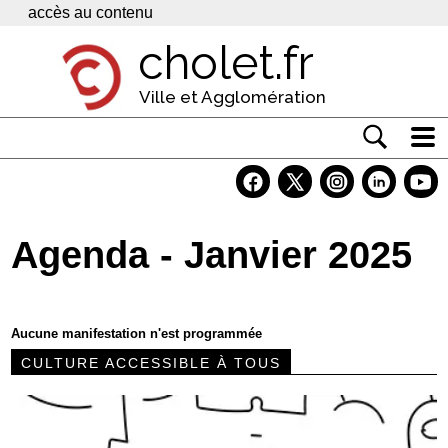
Panneau de gestion des cookies
accès au contenu
cholet.fr
Ville et Agglomération
Actualité
Vivre à Cholet
Agenda - Janvier 2025
Economie
Services
Aucune manifestation n'est programmée
Contacts
CULTURE ACCESSIBLE À TOUS