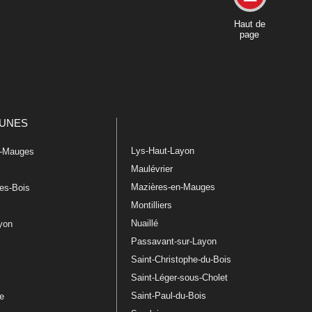
Haut de
page
UNES
Lys-Haut-Layon
n-Mauges
Maulévrier
Mazières-en-Mauges
les-Bois
Montilliers
Nuaillé
ayon
Passavant-sur-Layon
Saint-Christophe-du-Bois
Saint-Léger-sous-Cholet
e
Saint-Paul-du-Bois
re