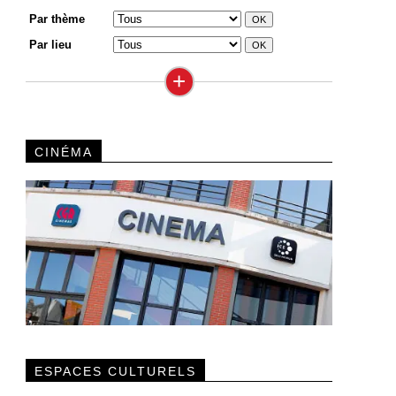
Par thème
Par lieu
+
CINÉMA
ESPACES CULTURELS