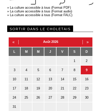
»
La culture accessible à tous (Format PDF)
»
La culture accessible à tous (Format audio)
»
La culture accessible à tous (Format FALC)
SORTIR DANS LE CHOLETAIS
«
Août 2026
»
L
M
M
J
V
S
D
1
2
3
4
5
6
7
8
9
10
11
12
13
14
15
16
17
18
19
20
21
22
23
24
25
26
27
28
29
30
31