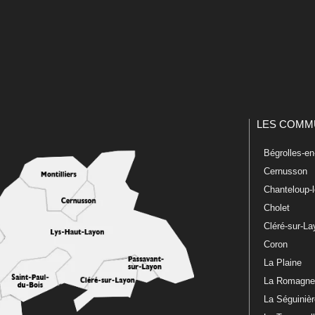
LES COMM
Bégrolles-e
Cernusson
Chanteloup-
Cholet
Cléré-sur-L
Coron
La Plaine
La Romagn
La Séguiniè