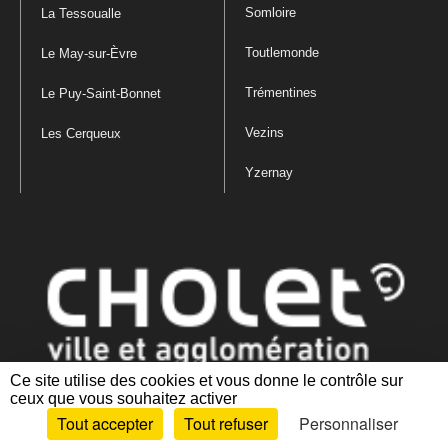
Somloire
La Tessoualle
Toutlemonde
Le May-sur-Èvre
Trémentines
Le Puy-Saint-Bonnet
Vezins
Les Cerqueux
Yzernay
Ce site utilise des cookies et vous donne le contrôle sur
ceux que vous souhaitez activer
Mentions légales
|
Politique de confidentialité
|
Politique de gestion
Tout accepter
Tout refuser
Personnaliser
des cookies
|
Plan du site
|
Accessibilité : partiellement conforme