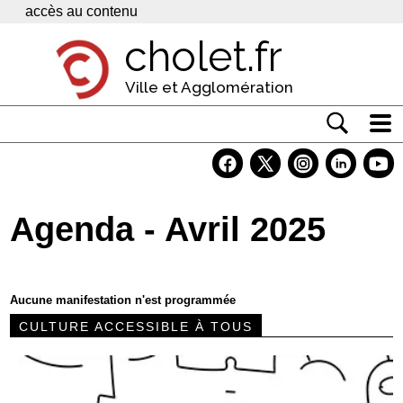
Panneau de gestion des cookies
accès au contenu
cholet.fr
Ville et Agglomération
Actualité
Vivre à Cholet
Agenda - Avril 2025
Economie
Services
Aucune manifestation n'est programmée
Contacts
CULTURE ACCESSIBLE À TOUS