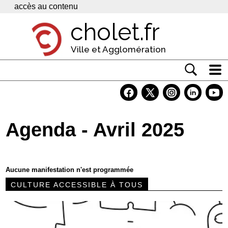
Panneau de gestion des cookies
accès au contenu
cholet.fr
Ville et Agglomération
Actualité
Vivre à Cholet
Agenda - Avril 2025
Economie
Services
Aucune manifestation n'est programmée
Contacts
CULTURE ACCESSIBLE À TOUS