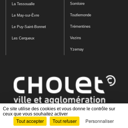
Somloire
La Tessoualle
Toutlemonde
Le May-sur-Èvre
Trémentines
Le Puy-Saint-Bonnet
Vezins
Les Cerqueux
Yzernay
Ce site utilise des cookies et vous donne le contrôle sur
ceux que vous souhaitez activer
Mentions légales
|
Politique de confidentialité
|
Politique de gestion
Tout accepter
Tout refuser
Personnaliser
des cookies
|
Plan du site
|
Accessibilité : partiellement conforme