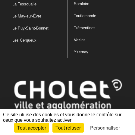
Somloire
La Tessoualle
Toutlemonde
Le May-sur-Èvre
Trémentines
Le Puy-Saint-Bonnet
Vezins
Les Cerqueux
Yzernay
Ce site utilise des cookies et vous donne le contrôle sur
ceux que vous souhaitez activer
Mentions légales
|
Politique de confidentialité
|
Politique de gestion
Tout accepter
Tout refuser
Personnaliser
des cookies
|
Plan du site
|
Accessibilité : partiellement conforme