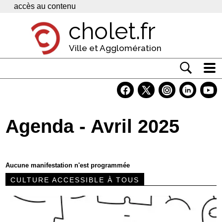
Panneau de gestion des cookies
accès au contenu
cholet.fr
Ville et Agglomération
Actualité
Vivre à Cholet
Agenda - Avril 2025
Economie
Services
Aucune manifestation n'est programmée
Contacts
CULTURE ACCESSIBLE À TOUS