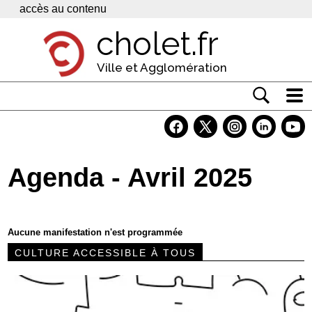
Panneau de gestion des cookies
accès au contenu
cholet.fr
Ville et Agglomération
Actualité
Vivre à Cholet
Agenda - Avril 2025
Economie
Services
Aucune manifestation n'est programmée
Contacts
CULTURE ACCESSIBLE À TOUS