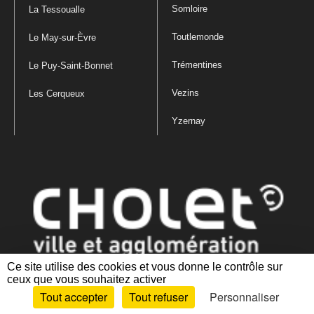
Somloire
La Tessoualle
Toutlemonde
Le May-sur-Èvre
Trémentines
Le Puy-Saint-Bonnet
Vezins
Les Cerqueux
Yzernay
Ce site utilise des cookies et vous donne le contrôle sur
ceux que vous souhaitez activer
Mentions légales
|
Politique de confidentialité
|
Politique de gestion
Tout accepter
Tout refuser
Personnaliser
des cookies
|
Plan du site
|
Accessibilité : partiellement conforme