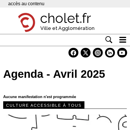
Panneau de gestion des cookies
accès au contenu
cholet.fr
Ville et Agglomération
Actualité
Vivre à Cholet
Agenda - Avril 2025
Economie
Services
Aucune manifestation n'est programmée
Contacts
CULTURE ACCESSIBLE À TOUS