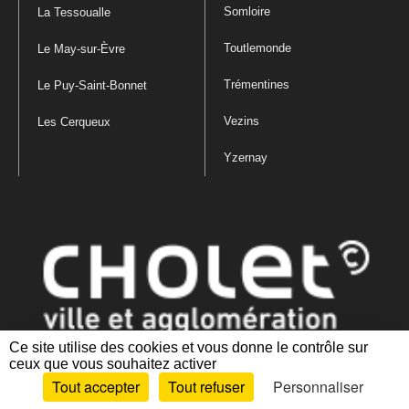
Somloire
La Tessoualle
Toutlemonde
Le May-sur-Èvre
Trémentines
Le Puy-Saint-Bonnet
Vezins
Les Cerqueux
Yzernay
Ce site utilise des cookies et vous donne le contrôle sur
ceux que vous souhaitez activer
Mentions légales
|
Politique de confidentialité
|
Politique de gestion
Tout accepter
Tout refuser
Personnaliser
des cookies
|
Plan du site
|
Accessibilité : partiellement conforme