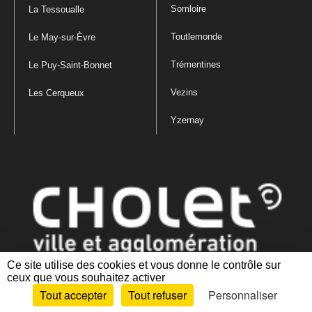
Somloire
La Tessoualle
Toutlemonde
Le May-sur-Èvre
Trémentines
Le Puy-Saint-Bonnet
Vezins
Les Cerqueux
Yzernay
Ce site utilise des cookies et vous donne le contrôle sur
ceux que vous souhaitez activer
Mentions légales
|
Politique de confidentialité
|
Politique de gestion
Tout accepter
Tout refuser
Personnaliser
des cookies
|
Plan du site
|
Accessibilité : partiellement conforme