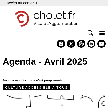
Panneau de gestion des cookies
accès au contenu
cholet.fr
Ville et Agglomération
Actualité
Vivre à Cholet
Agenda - Avril 2025
Economie
Services
Aucune manifestation n'est programmée
Contacts
CULTURE ACCESSIBLE À TOUS