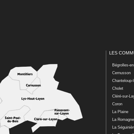
LES COMM
Bégrolles-e
Cernusson
Chanteloup-
Cholet
Cléré-sur-L
Coron
La Plaine
La Romagn
La Séguiniè