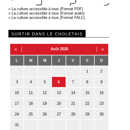
»
La culture accessible à tous (Format PDF)
»
La culture accessible à tous (Format audio)
»
La culture accessible à tous (Format FALC)
SORTIR DANS LE CHOLETAIS
«
Août 2026
»
L
M
M
J
V
S
D
1
2
3
4
5
6
7
8
9
10
11
12
13
14
15
16
17
18
19
20
21
22
23
24
25
26
27
28
29
30
31