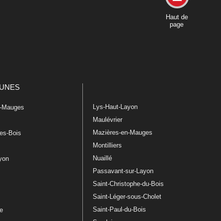
Haut de
page
UNES
Lys-Haut-Layon
n-Mauges
Maulévrier
Mazières-en-Mauges
les-Bois
Montilliers
Nuaillé
ayon
Passavant-sur-Layon
Saint-Christophe-du-Bois
Saint-Léger-sous-Cholet
e
Saint-Paul-du-Bois
re