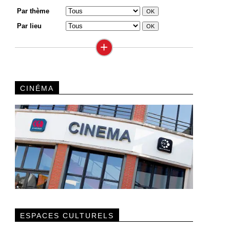
Par thème
Par lieu
+
CINÉMA
ESPACES CULTURELS