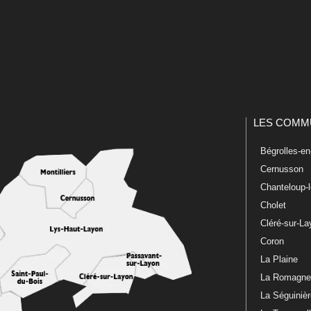
LES COMM
Bégrolles-e
Cernusson
Chanteloup-
Cholet
Cléré-sur-L
Coron
La Plaine
La Romagn
La Séguiniè