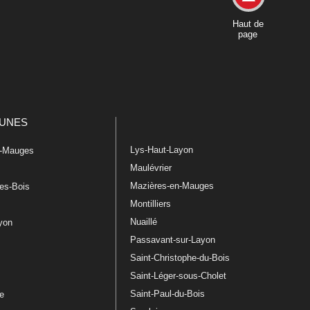
Haut de
page
UNES
Lys-Haut-Layon
n-Mauges
Maulévrier
Mazières-en-Mauges
les-Bois
Montilliers
Nuaillé
ayon
Passavant-sur-Layon
Saint-Christophe-du-Bois
Saint-Léger-sous-Cholet
e
Saint-Paul-du-Bois
re