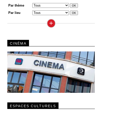
Par thème
Par lieu
+
CINÉMA
ESPACES CULTURELS