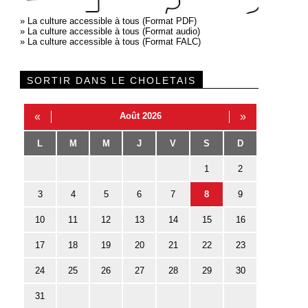
»
La culture accessible à tous (Format PDF)
»
La culture accessible à tous (Format audio)
»
La culture accessible à tous (Format FALC)
SORTIR DANS LE CHOLETAIS
«
Août 2026
»
L
M
M
J
V
S
D
1
2
3
4
5
6
7
8
9
10
11
12
13
14
15
16
17
18
19
20
21
22
23
24
25
26
27
28
29
30
31