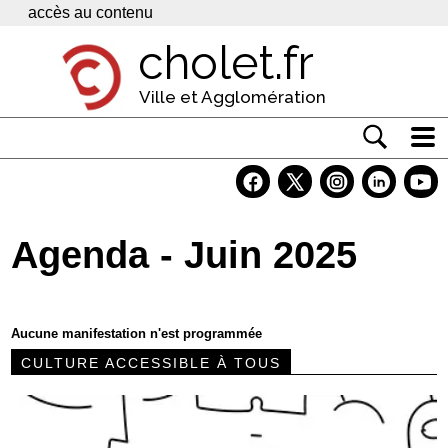
Panneau de gestion des cookies
accès au contenu
cholet.fr
Ville et Agglomération
Actualité
Vivre à Cholet
Agenda - Juin 2025
Economie
Services
Aucune manifestation n'est programmée
Contacts
CULTURE ACCESSIBLE À TOUS