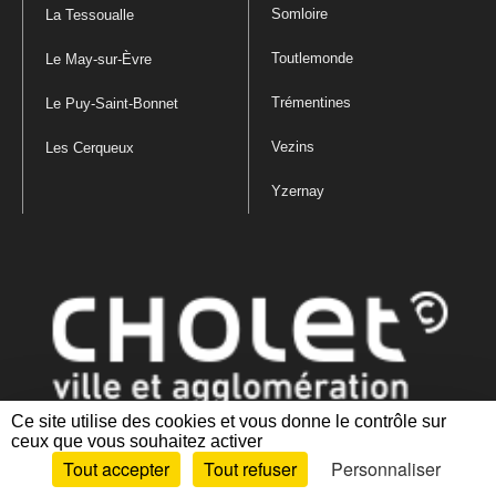
Somloire
La Tessoualle
Toutlemonde
Le May-sur-Èvre
Trémentines
Le Puy-Saint-Bonnet
Vezins
Les Cerqueux
Yzernay
Ce site utilise des cookies et vous donne le contrôle sur
ceux que vous souhaitez activer
Mentions légales
|
Politique de confidentialité
|
Politique de gestion
Tout accepter
Tout refuser
Personnaliser
des cookies
|
Plan du site
|
Accessibilité : partiellement conforme