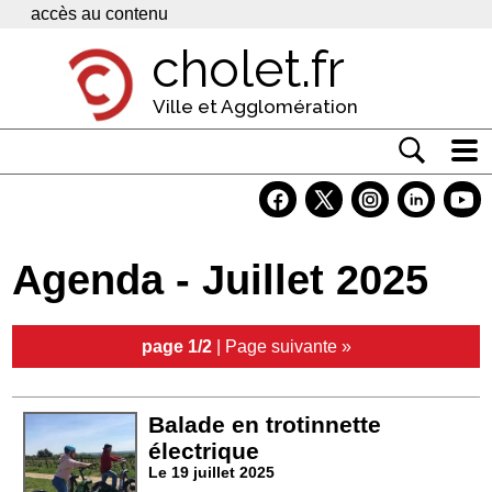
Panneau de gestion des cookies
accès au contenu
cholet.fr
Ville et Agglomération
Actualité
Vivre à Cholet
Agenda - Juillet 2025
Economie
Services
page 1/2
|
Page suivante »
Contacts
Balade en trotinnette
électrique
Le 19 juillet 2025