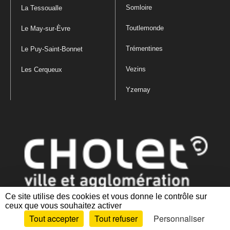
Somloire
La Tessoualle
Toutlemonde
Le May-sur-Èvre
Trémentines
Le Puy-Saint-Bonnet
Vezins
Les Cerqueux
Yzernay
Ce site utilise des cookies et vous donne le contrôle sur
ceux que vous souhaitez activer
Mentions légales
|
Politique de confidentialité
|
Politique de gestion
Tout accepter
Tout refuser
Personnaliser
des cookies
|
Plan du site
|
Accessibilité : partiellement conforme