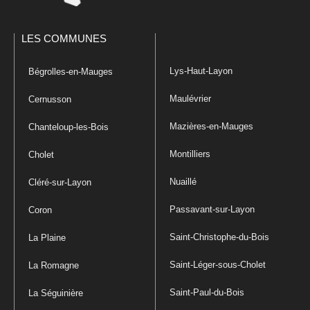
LES COMMUNES
Lys-Haut-Layon
Bégrolles-en-Mauges
Maulévrier
Cernusson
Mazières-en-Mauges
Chanteloup-les-Bois
Montilliers
Cholet
Nuaillé
Cléré-sur-Layon
Passavant-sur-Layon
Coron
Saint-Christophe-du-Bois
La Plaine
Saint-Léger-sous-Cholet
La Romagne
Saint-Paul-du-Bois
La Séguinière