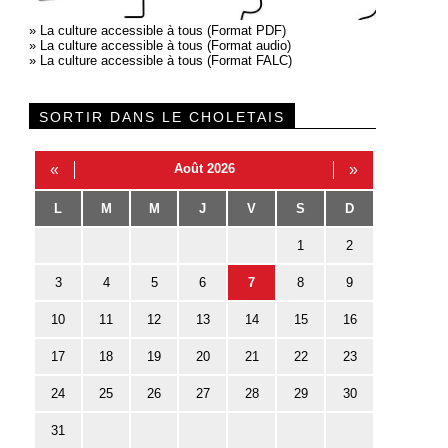
»
La culture accessible à tous (Format PDF)
»
La culture accessible à tous (Format audio)
»
La culture accessible à tous (Format FALC)
SORTIR DANS LE CHOLETAIS
«
Août 2026
»
L
M
M
J
V
S
D
1
2
3
4
5
6
7
8
9
10
11
12
13
14
15
16
17
18
19
20
21
22
23
24
25
26
27
28
29
30
31