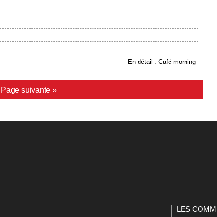
En détail : Café morning
|
Page suivante »
LES COMM