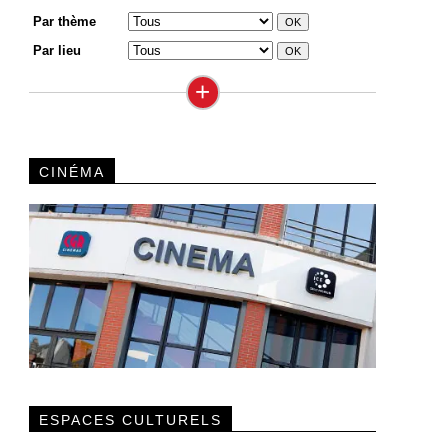
Par thème
Par lieu
+
CINÉMA
ESPACES CULTURELS