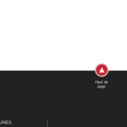
Haut de
page
UNES