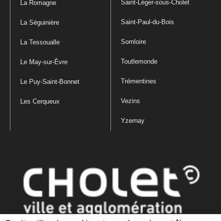
Saint-Léger-sous-Cholet
La Romagne
Saint-Paul-du-Bois
La Séguinière
Somloire
La Tessoualle
Toutlemonde
Le May-sur-Èvre
Trémentines
Le Puy-Saint-Bonnet
Vezins
Les Cerqueux
Yzernay