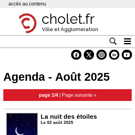
Panneau de gestion des cookies
accès au contenu
cholet.fr
Ville et Agglomération
Actualité
Vivre à Cholet
Agenda - Août 2025
Economie
Services
page 1/4
|
Page suivante »
Contacts
La nuit des étoiles
Le 02 août 2025