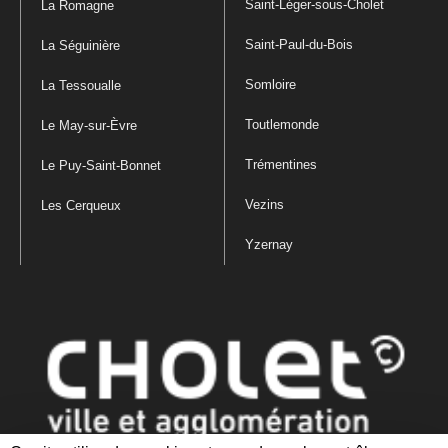
Saint-Léger-sous-Cholet
La Romagne
Saint-Paul-du-Bois
La Séguinière
Somloire
La Tessoualle
Toutlemonde
Le May-sur-Èvre
Trémentines
Le Puy-Saint-Bonnet
Vezins
Les Cerqueux
Yzernay