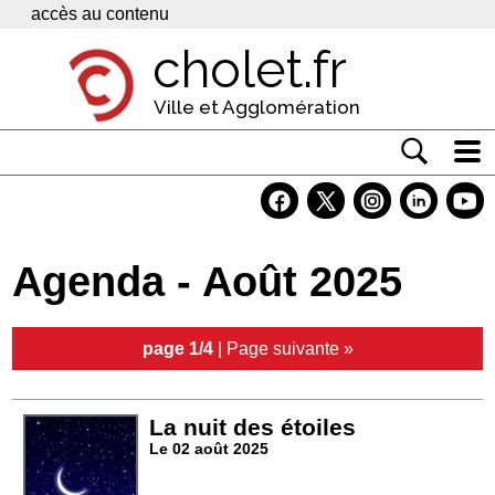
Panneau de gestion des cookies
accès au contenu
cholet.fr
Ville et Agglomération
Actualité
Vivre à Cholet
Agenda - Août 2025
Economie
Services
page 1/4
|
Page suivante »
Contacts
La nuit des étoiles
Le 02 août 2025