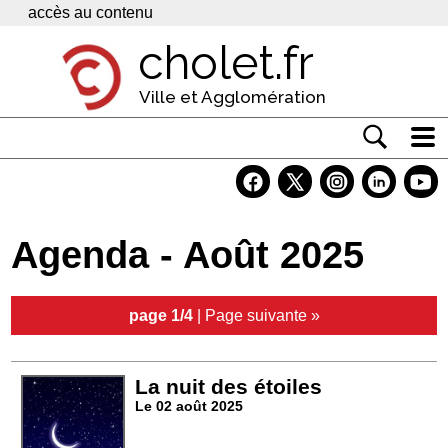
Panneau de gestion des cookies
accès au contenu
cholet.fr
Ville et Agglomération
Actualité
Vivre à Cholet
Agenda - Août 2025
Economie
Services
page 1/4
|
Page suivante »
Contacts
La nuit des étoiles
Le 02 août 2025