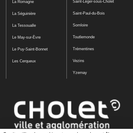
Saint-Léger-sous-Cholet
La Romagne
Saint-Paul-du-Bois
La Séguinière
Somloire
La Tessoualle
Toutlemonde
Le May-sur-Èvre
Trémentines
Le Puy-Saint-Bonnet
Vezins
Les Cerqueux
Yzernay