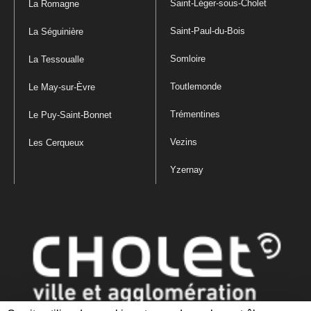
Saint-Léger-sous-Cholet
La Romagne
Saint-Paul-du-Bois
La Séguinière
Somloire
La Tessoualle
Toutlemonde
Le May-sur-Èvre
Trémentines
Le Puy-Saint-Bonnet
Vezins
Les Cerqueux
Yzernay