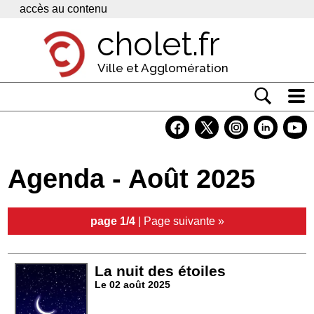
Panneau de gestion des cookies
accès au contenu
cholet.fr
Ville et Agglomération
Actualité
Vivre à Cholet
Agenda - Août 2025
Economie
Services
page 1/4
|
Page suivante »
Contacts
La nuit des étoiles
Le 02 août 2025