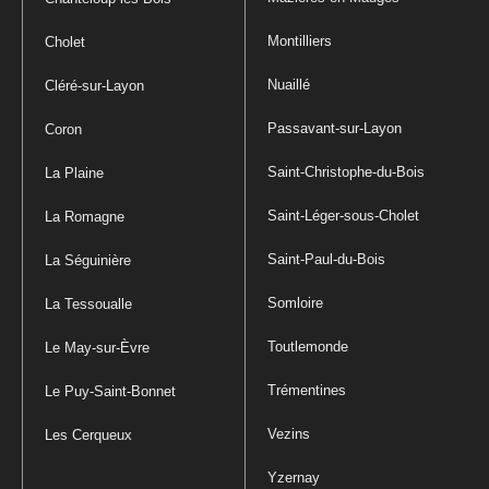
Montilliers
Cholet
Nuaillé
Cléré-sur-Layon
Passavant-sur-Layon
Coron
Saint-Christophe-du-Bois
La Plaine
Saint-Léger-sous-Cholet
La Romagne
Saint-Paul-du-Bois
La Séguinière
Somloire
La Tessoualle
Toutlemonde
Le May-sur-Èvre
Trémentines
Le Puy-Saint-Bonnet
Vezins
Les Cerqueux
Yzernay