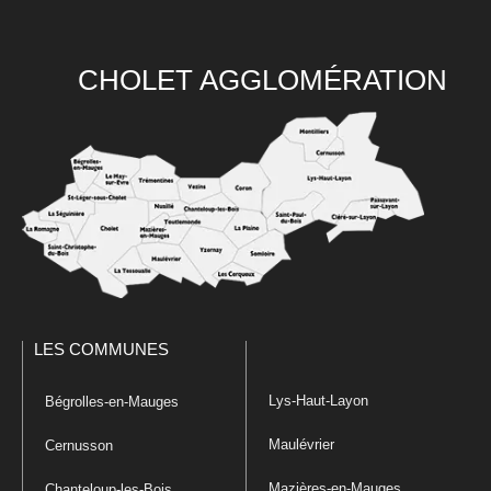
CHOLET AGGLOMÉRATION
LES COMMUNES
Lys-Haut-Layon
Bégrolles-en-Mauges
Maulévrier
Cernusson
Mazières-en-Mauges
Chanteloup-les-Bois