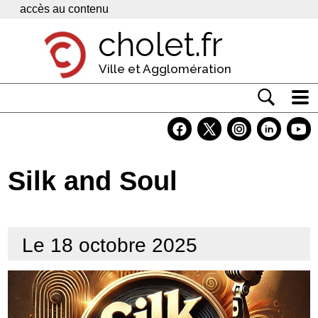
Panneau de gestion des cookies
accès au contenu
cholet.fr
Ville et Agglomération
Actualité
Vivre à Cholet
Silk and Soul
Economie
Services
Le 18 octobre 2025
Contacts