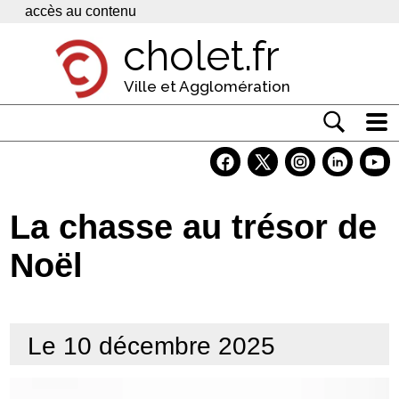
Panneau de gestion des cookies
accès au contenu
cholet.fr
Ville et Agglomération
Actualité
Vivre à Cholet
La chasse au trésor de
Economie
Noël
Services
Contacts
Le 10 décembre 2025