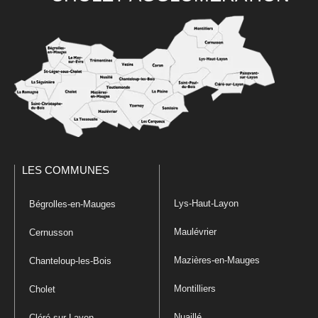
LES COMMUNES
Lys-Haut-Layon
Bégrolles-en-Mauges
Maulévrier
Cernusson
Mazières-en-Mauges
Chanteloup-les-Bois
Montilliers
Cholet
Nuaillé
Cléré-sur-Layon