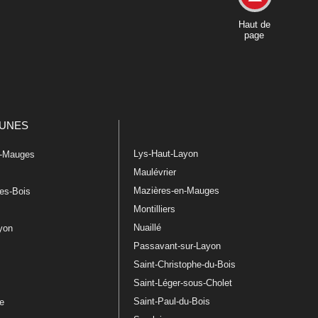
Haut de
page
UNES
Lys-Haut-Layon
n-Mauges
Maulévrier
Mazières-en-Mauges
les-Bois
Montilliers
Nuaillé
ayon
Passavant-sur-Layon
Saint-Christophe-du-Bois
Saint-Léger-sous-Cholet
e
Saint-Paul-du-Bois
re