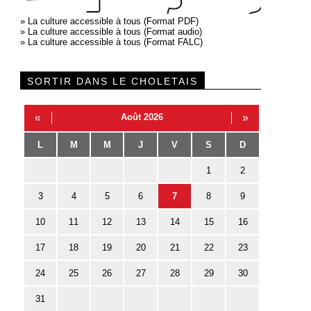
»
La culture accessible à tous (Format PDF)
»
La culture accessible à tous (Format audio)
»
La culture accessible à tous (Format FALC)
SORTIR DANS LE CHOLETAIS
«
Août 2026
»
L
M
M
J
V
S
D
1
2
3
4
5
6
7
8
9
10
11
12
13
14
15
16
17
18
19
20
21
22
23
24
25
26
27
28
29
30
31