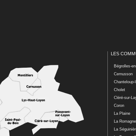
LES COMM
Bégrolles-e
Cernusson
Chanteloup-
Cholet
Cléré-sur-L
Coron
La Plaine
La Romagn
La Séguiniè