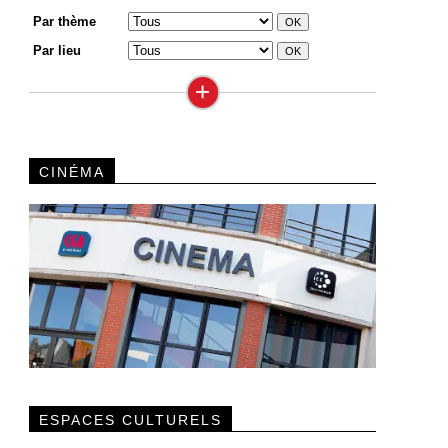
Par thème
Par lieu
+
CINÉMA
ESPACES CULTURELS