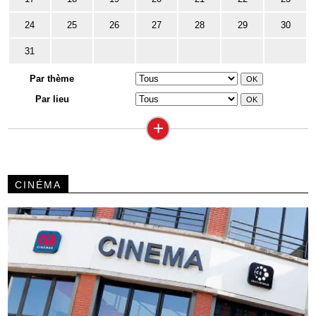
24
25
26
27
28
29
30
31
Par thème
Par lieu
+
CINÉMA