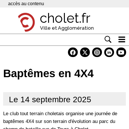
Panneau de gestion des cookies
accès au contenu
cholet.fr
Ville et Agglomération
Actualité
Vivre à Cholet
Baptêmes en 4X4
Economie
Services
Le 14 septembre 2025
Contacts
Le club tout terrain choletais organise une journée de
baptêmes 4X4 sur son terrain d'évolution au parc du