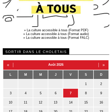
»
La culture accessible à tous (Format PDF)
»
La culture accessible à tous (Format audio)
»
La culture accessible à tous (Format FALC)
SORTIR DANS LE CHOLETAIS
«
Août 2026
»
L
M
M
J
V
S
D
1
2
3
4
5
6
7
8
9
10
11
12
13
14
15
16
17
18
19
20
21
22
23