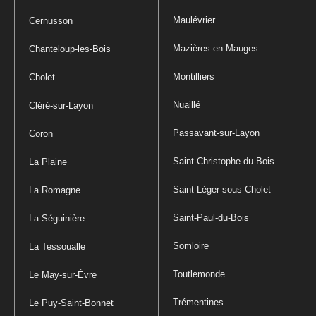
Maulévrier
Cernusson
Mazières-en-Mauges
Chanteloup-les-Bois
Montilliers
Cholet
Nuaillé
Cléré-sur-Layon
Passavant-sur-Layon
Coron
Saint-Christophe-du-Bois
La Plaine
Saint-Léger-sous-Cholet
La Romagne
Saint-Paul-du-Bois
La Séguinière
Somloire
La Tessoualle
Toutlemonde
Le May-sur-Èvre
Trémentines
Le Puy-Saint-Bonnet