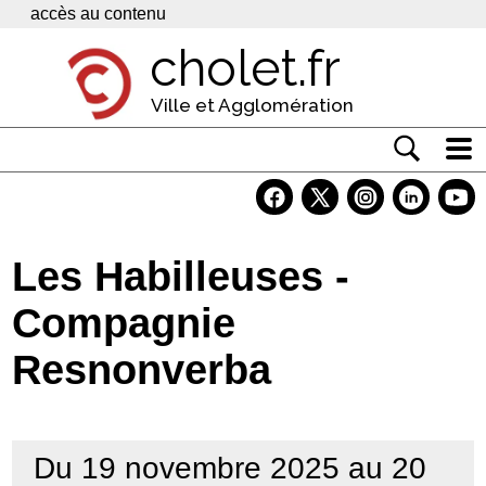
Panneau de gestion des cookies
accès au contenu
cholet.fr
Ville et Agglomération
Actualité
Vivre à Cholet
Les Habilleuses -
Economie
Compagnie
Services
Resnonverba
Contacts
Du 19 novembre 2025 au 20