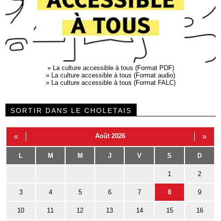
»
La culture accessible à tous (Format PDF)
»
La culture accessible à tous (Format audio)
»
La culture accessible à tous (Format FALC)
SORTIR DANS LE CHOLETAIS
«
Août 2026
»
L
M
M
J
V
S
D
1
2
3
4
5
6
7
8
9
10
11
12
13
14
15
16