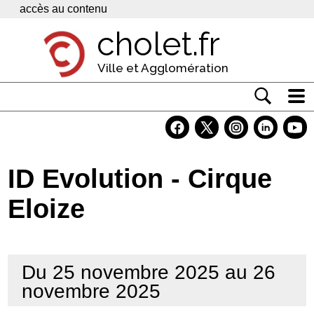
Panneau de gestion des cookies
accès au contenu
cholet.fr
Ville et Agglomération
Actualité
Vivre à Cholet
ID Evolution - Cirque
Economie
Eloize
Services
Contacts
Du 25 novembre 2025 au 26
novembre 2025