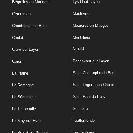
Lys-Haut-Layon
Bégrolles-en-Mauges
Maulévrier
Cernusson
Mazières-en-Mauges
Chanteloup-les-Bois
Montilliers
Cholet
Nuaillé
Cléré-sur-Layon
Passavant-sur-Layon
Coron
Saint-Christophe-du-Bois
La Plaine
Saint-Léger-sous-Cholet
La Romagne
Saint-Paul-du-Bois
La Séguinière
Somloire
La Tessoualle
Toutlemonde
Le May-sur-Èvre
Trémentines
Le Puy-Saint-Bonnet