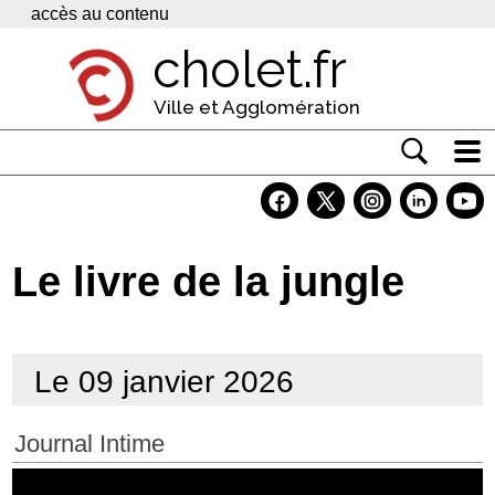
Panneau de gestion des cookies
accès au contenu
cholet.fr
Ville et Agglomération
Actualité
Vivre à Cholet
Le livre de la jungle
Economie
Services
Le 09 janvier 2026
Contacts
Journal Intime