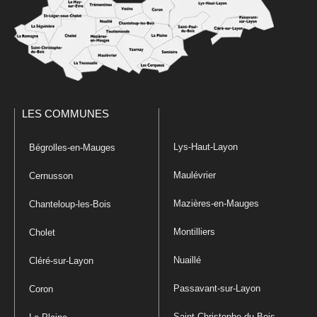
LES COMMUNES
Lys-Haut-Layon
Bégrolles-en-Mauges
Maulévrier
Cernusson
Mazières-en-Mauges
Chanteloup-les-Bois
Montilliers
Cholet
Nuaillé
Cléré-sur-Layon
Passavant-sur-Layon
Coron
Saint-Christophe-du-Bois