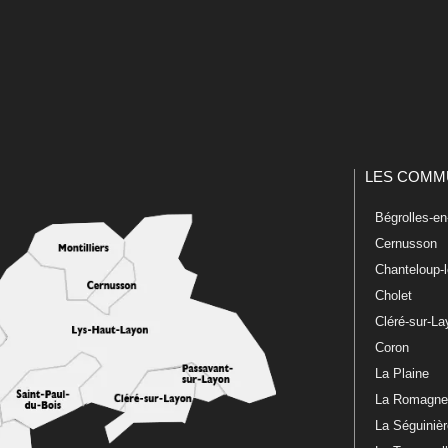
LES COMM
Bégrolles-e
Cernusson
Chanteloup-
Cholet
Cléré-sur-L
Coron
La Plaine
La Romagn
La Séguiniè