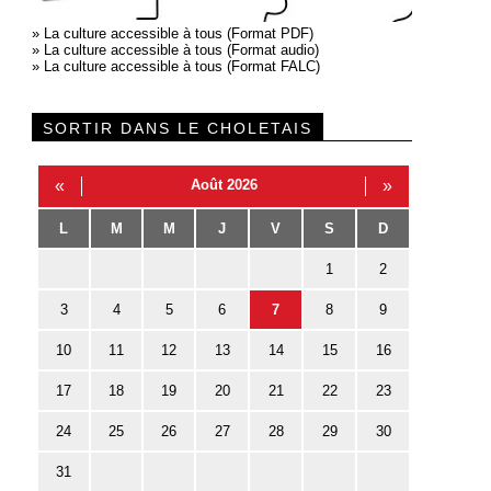
»
La culture accessible à tous (Format PDF)
»
La culture accessible à tous (Format audio)
»
La culture accessible à tous (Format FALC)
SORTIR DANS LE CHOLETAIS
«
Août 2026
»
L
M
M
J
V
S
D
1
2
3
4
5
6
7
8
9
10
11
12
13
14
15
16
17
18
19
20
21
22
23
24
25
26
27
28
29
30
31