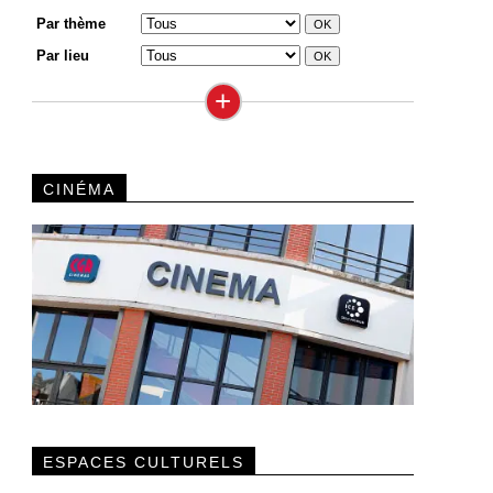
Par thème
Par lieu
+
CINÉMA
ESPACES CULTURELS