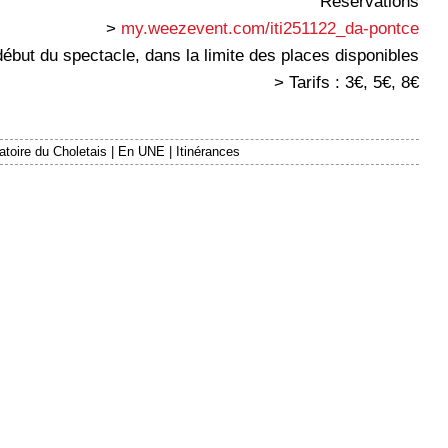
Réservations
>
my.weezevent.com/iti251122_da-pontce
début du spectacle, dans la limite des places disponibles
> Tarifs : 3€, 5€, 8€
toire du Choletais
|
En UNE
|
Itinérances