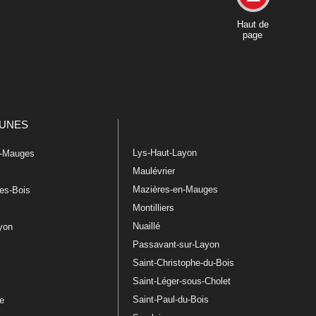
Haut de
page
UNES
Lys-Haut-Layon
n-Mauges
Maulévrier
Mazières-en-Mauges
les-Bois
Montilliers
Nuaillé
ayon
Passavant-sur-Layon
Saint-Christophe-du-Bois
Saint-Léger-sous-Cholet
e
Saint-Paul-du-Bois
re