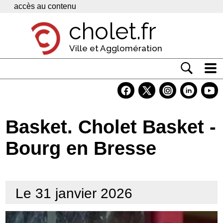
Panneau de gestion des cookies
accès au contenu
cholet.fr
Ville et Agglomération
Actualité
Vivre à Cholet
Basket. Cholet Basket -
Economie
Bourg en Bresse
Services
Contacts
Le 31 janvier 2026