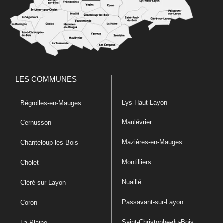
LES COMMUNES
Lys-Haut-Layon
Bégrolles-en-Mauges
Maulévrier
Cernusson
Mazières-en-Mauges
Chanteloup-les-Bois
Montilliers
Cholet
Nuaillé
Cléré-sur-Layon
Passavant-sur-Layon
Coron
Saint-Christophe-du-Bois
La Plaine