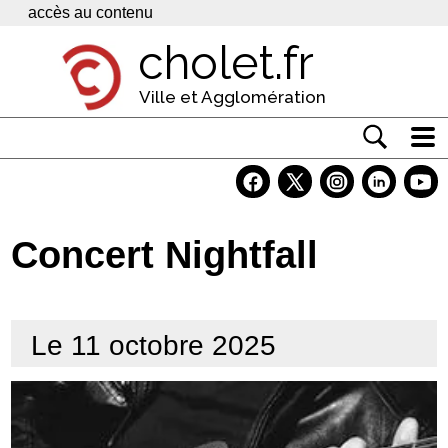
Panneau de gestion des cookies
accès au contenu
cholet.fr
Ville et Agglomération
Actualité
Vivre à Cholet
Concert Nightfall
Economie
Services
Le 11 octobre 2025
Contacts