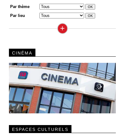
Par thème
Par lieu
+
CINÉMA
ESPACES CULTURELS