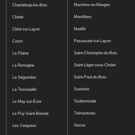
Mazières-en-Mauges
Chanteloup-les-Bois
Montilliers
Cholet
Nuaillé
Cléré-sur-Layon
Passavant-sur-Layon
Coron
Saint-Christophe-du-Bois
La Plaine
Saint-Léger-sous-Cholet
La Romagne
Saint-Paul-du-Bois
La Séguinière
Somloire
La Tessoualle
Toutlemonde
Le May-sur-Èvre
Trémentines
Le Puy-Saint-Bonnet
Vezins
Les Cerqueux