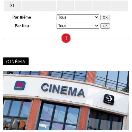
31
Par thème
Par lieu
+
CINÉMA