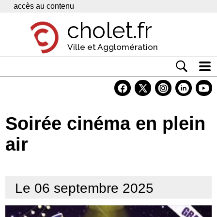
Panneau de gestion des cookies
accès au contenu
cholet.fr
Ville et Agglomération
Actualité
Vivre à Cholet
Soirée cinéma en plein
Economie
air
Services
Contacts
Le 06 septembre 2025