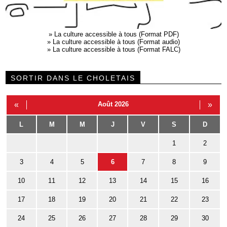
»
La culture accessible à tous (Format PDF)
»
La culture accessible à tous (Format audio)
»
La culture accessible à tous (Format FALC)
SORTIR DANS LE CHOLETAIS
«
Août 2026
»
L
M
M
J
V
S
D
1
2
3
4
5
6
7
8
9
10
11
12
13
14
15
16
17
18
19
20
21
22
23
24
25
26
27
28
29
30