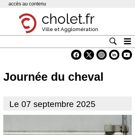
Panneau de gestion des cookies
accès au contenu
cholet.fr
Ville et Agglomération
Actualité
Vivre à Cholet
Journée du cheval
Economie
Services
Le 07 septembre 2025
Contacts