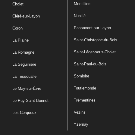
Montilliers
Cholet
Nuaillé
Cléré-sur-Layon
Passavant-sur-Layon
Coron
Saint-Christophe-du-Bois
La Plaine
Saint-Léger-sous-Cholet
La Romagne
Saint-Paul-du-Bois
La Séguinière
Somloire
La Tessoualle
Toutlemonde
Le May-sur-Èvre
Trémentines
Le Puy-Saint-Bonnet
Vezins
Les Cerqueux
Yzernay