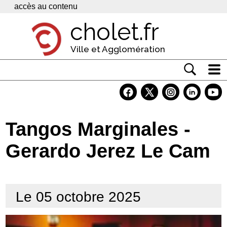
Panneau de gestion des cookies
accès au contenu
cholet.fr
Ville et Agglomération
Actualité
Vivre à Cholet
Tangos Marginales -
Economie
Gerardo Jerez Le Cam
Services
Contacts
Le 05 octobre 2025