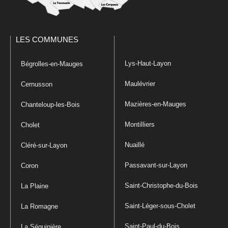
LES COMMUNES
Lys-Haut-Layon
Bégrolles-en-Mauges
Maulévrier
Cernusson
Mazières-en-Mauges
Chanteloup-les-Bois
Montilliers
Cholet
Nuaillé
Cléré-sur-Layon
Passavant-sur-Layon
Coron
Saint-Christophe-du-Bois
La Plaine
Saint-Léger-sous-Cholet
La Romagne
Saint-Paul-du-Bois
La Séguinière