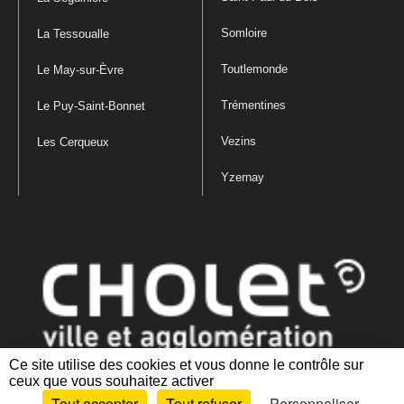
Somloire
La Tessoualle
Toutlemonde
Le May-sur-Èvre
Trémentines
Le Puy-Saint-Bonnet
Vezins
Les Cerqueux
Yzernay
Ce site utilise des cookies et vous donne le contrôle sur
ceux que vous souhaitez activer
Mentions légales
|
Politique de confidentialité
|
Politique de gestion
Tout accepter
Tout refuser
Personnaliser
des cookies
|
Plan du site
|
Accessibilité : partiellement conforme