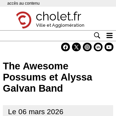
Panneau de gestion des cookies
accès au contenu
cholet.fr
Ville et Agglomération
Actualité
Vivre à Cholet
The Awesome
Economie
Possums et Alyssa
Services
Galvan Band
Contacts
Le 06 mars 2026