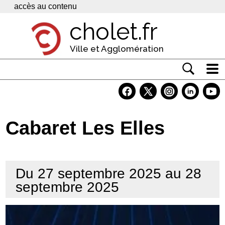
Panneau de gestion des cookies
accès au contenu
cholet.fr
Ville et Agglomération
Actualité
Vivre à Cholet
Cabaret Les Elles
Economie
Services
Du 27 septembre 2025 au 28
Contacts
septembre 2025