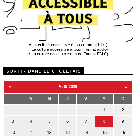
»
La culture accessible à tous (Format PDF)
»
La culture accessible à tous (Format audio)
»
La culture accessible à tous (Format FALC)
SORTIR DANS LE CHOLETAIS
«
Août 2026
»
L
M
M
J
V
S
D
1
2
3
4
5
6
7
8
9
10
11
12
13
14
15
16