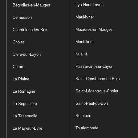
Lys-Haut-Layon
Bégrolles-en-Mauges
Maulévrier
Cernusson
Mazières-en-Mauges
Chanteloup-les-Bois
Montilliers
Cholet
Nuaillé
Cléré-sur-Layon
Passavant-sur-Layon
Coron
Saint-Christophe-du-Bois
La Plaine
Saint-Léger-sous-Cholet
La Romagne
Saint-Paul-du-Bois
La Séguinière
Somloire
La Tessoualle
Toutlemonde
Le May-sur-Èvre