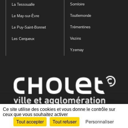
Somloire
La Tessoualle
Toutlemonde
Le May-sur-Èvre
Trémentines
Le Puy-Saint-Bonnet
Vezins
Les Cerqueux
Yzernay
Ce site utilise des cookies et vous donne le contrôle sur
ceux que vous souhaitez activer
Mentions légales
|
Politique de confidentialité
|
Politique de gestion
Tout accepter
Tout refuser
Personnaliser
des cookies
|
Plan du site
|
Accessibilité : partiellement conforme