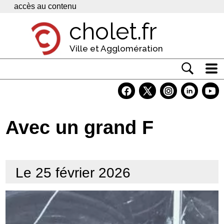
Panneau de gestion des cookies
accès au contenu
cholet.fr
Ville et Agglomération
Actualité
Vivre à Cholet
Avec un grand F
Economie
Services
Le 25 février 2026
Contacts