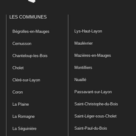
LES COMMUNES
Lys-Haut-Layon
Bégrolles-en-Mauges
Maulévrier
Cernusson
Mazières-en-Mauges
Chanteloup-les-Bois
Montilliers
Cholet
Nuaillé
Cléré-sur-Layon
Passavant-sur-Layon
Coron
Saint-Christophe-du-Bois
La Plaine
Saint-Léger-sous-Cholet
La Romagne
Saint-Paul-du-Bois
La Séguinière