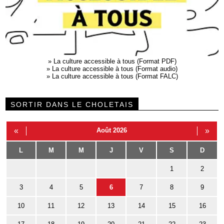
»
La culture accessible à tous (Format PDF)
»
La culture accessible à tous (Format audio)
»
La culture accessible à tous (Format FALC)
SORTIR DANS LE CHOLETAIS
«
Août 2026
»
L
M
M
J
V
S
D
1
2
3
4
5
6
7
8
9
10
11
12
13
14
15
16