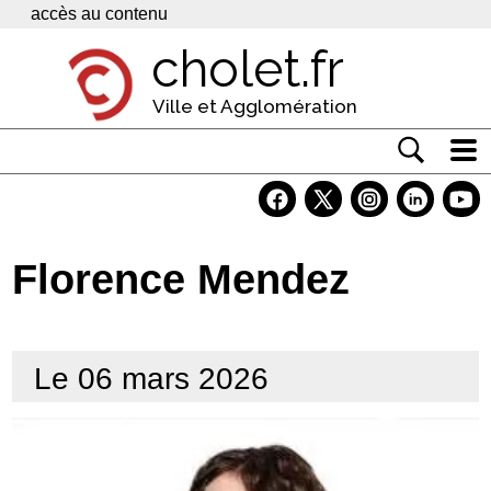
Panneau de gestion des cookies
accès au contenu
cholet.fr
Ville et Agglomération
Actualité
Vivre à Cholet
Florence Mendez
Economie
Services
Le 06 mars 2026
Contacts