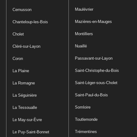
Maulévrier
Cernusson
Mazières-en-Mauges
Chanteloup-les-Bois
Montilliers
Cholet
Nuaillé
Cléré-sur-Layon
Passavant-sur-Layon
Coron
Saint-Christophe-du-Bois
La Plaine
Saint-Léger-sous-Cholet
La Romagne
Saint-Paul-du-Bois
La Séguinière
Somloire
La Tessoualle
Toutlemonde
Le May-sur-Èvre
Trémentines
Le Puy-Saint-Bonnet