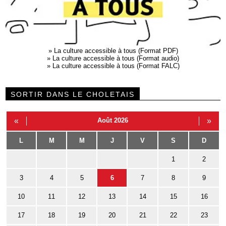
»
La culture accessible à tous (Format PDF)
»
La culture accessible à tous (Format audio)
»
La culture accessible à tous (Format FALC)
SORTIR DANS LE CHOLETAIS
«
Août 2026
»
L
M
M
J
V
S
D
1
2
3
4
5
6
7
8
9
10
11
12
13
14
15
16
17
18
19
20
21
22
23