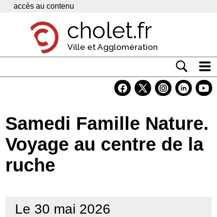
Panneau de gestion des cookies
accès au contenu
cholet.fr
Ville et Agglomération
Actualité
Vivre à Cholet
Samedi Famille Nature.
Economie
Voyage au centre de la
Services
ruche
Contacts
Le 30 mai 2026