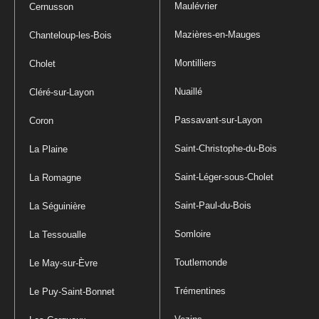
Maulévrier
Cernusson
Mazières-en-Mauges
Chanteloup-les-Bois
Montilliers
Cholet
Nuaillé
Cléré-sur-Layon
Passavant-sur-Layon
Coron
Saint-Christophe-du-Bois
La Plaine
Saint-Léger-sous-Cholet
La Romagne
Saint-Paul-du-Bois
La Séguinière
Somloire
La Tessoualle
Toutlemonde
Le May-sur-Èvre
Trémentines
Le Puy-Saint-Bonnet