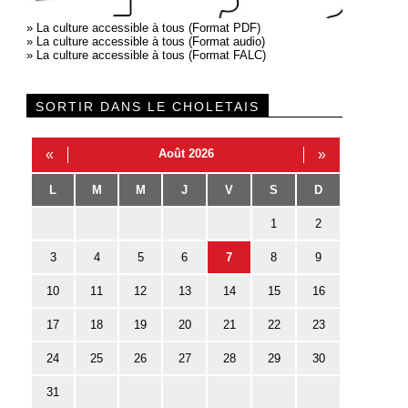
»
La culture accessible à tous (Format PDF)
»
La culture accessible à tous (Format audio)
»
La culture accessible à tous (Format FALC)
SORTIR DANS LE CHOLETAIS
«
Août 2026
»
L
M
M
J
V
S
D
1
2
3
4
5
6
7
8
9
10
11
12
13
14
15
16
17
18
19
20
21
22
23
24
25
26
27
28
29
30
31