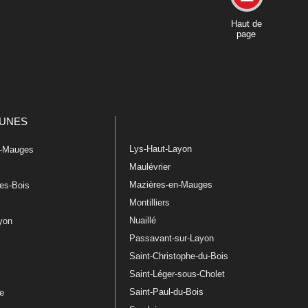
Haut de
page
UNES
Lys-Haut-Layon
n-Mauges
Maulévrier
Mazières-en-Mauges
les-Bois
Montilliers
Nuaillé
ayon
Passavant-sur-Layon
Saint-Christophe-du-Bois
Saint-Léger-sous-Cholet
e
Saint-Paul-du-Bois
re