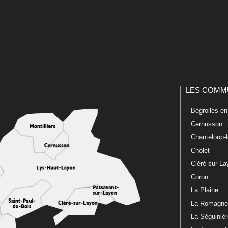
LES COMM
Bégrolles-e
Cernusson
Chanteloup-
Cholet
Cléré-sur-L
Coron
La Plaine
La Romagn
La Séguiniè