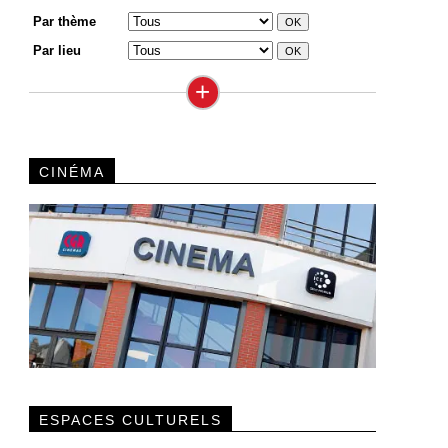
Par thème
Par lieu
+
CINÉMA
ESPACES CULTURELS