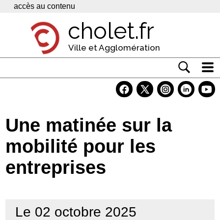
Panneau de gestion des cookies
accès au contenu
cholet.fr
Ville et Agglomération
Actualité
Vivre à Cholet
Une matinée sur la
Economie
mobilité pour les
Services
entreprises
Contacts
Le 02 octobre 2025