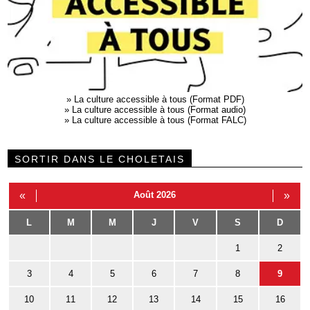
»
La culture accessible à tous (Format PDF)
»
La culture accessible à tous (Format audio)
»
La culture accessible à tous (Format FALC)
SORTIR DANS LE CHOLETAIS
«
Août 2026
»
L
M
M
J
V
S
D
1
2
3
4
5
6
7
8
9
10
11
12
13
14
15
16