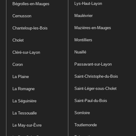
Lys-Haut-Layon
Bégrolles-en-Mauges
Maulévrier
Cernusson
Mazières-en-Mauges
Chanteloup-les-Bois
Montilliers
Cholet
Nuaillé
Cléré-sur-Layon
Passavant-sur-Layon
Coron
Saint-Christophe-du-Bois
La Plaine
Saint-Léger-sous-Cholet
La Romagne
Saint-Paul-du-Bois
La Séguinière
Somloire
La Tessoualle
Toutlemonde
Le May-sur-Èvre