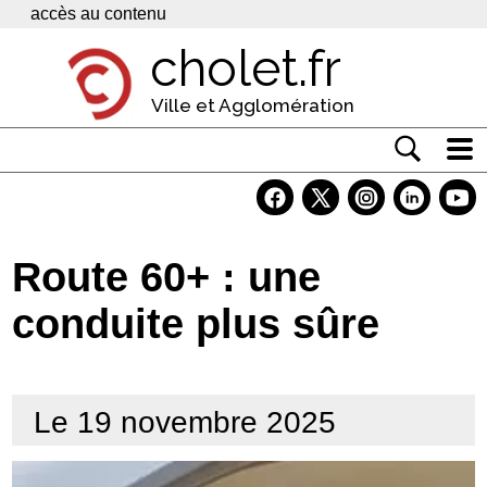
Panneau de gestion des cookies
accès au contenu
cholet.fr
Ville et Agglomération
Actualité
Vivre à Cholet
Route 60+ : une
Economie
conduite plus sûre
Services
Contacts
Le 19 novembre 2025