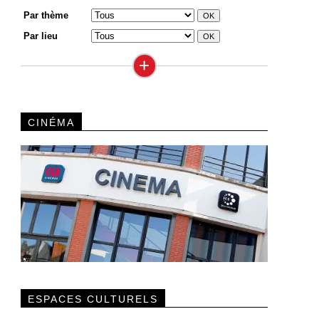
Par thème
Par lieu
+
CINÉMA
ESPACES CULTURELS