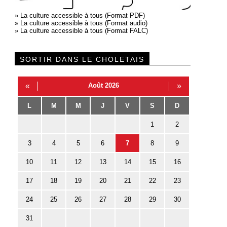
»
La culture accessible à tous (Format PDF)
»
La culture accessible à tous (Format audio)
»
La culture accessible à tous (Format FALC)
SORTIR DANS LE CHOLETAIS
«
Août 2026
»
L
M
M
J
V
S
D
1
2
3
4
5
6
7
8
9
10
11
12
13
14
15
16
17
18
19
20
21
22
23
24
25
26
27
28
29
30
31