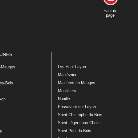
Haut de
page
UNES
Lys-Haut-Layon
n-Mauges
Maulévrier
Mazières-en-Mauges
les-Bois
Montilliers
Nuaillé
ayon
Passavant-sur-Layon
Saint-Christophe-du-Bois
Saint-Léger-sous-Cholet
e
Saint-Paul-du-Bois
re