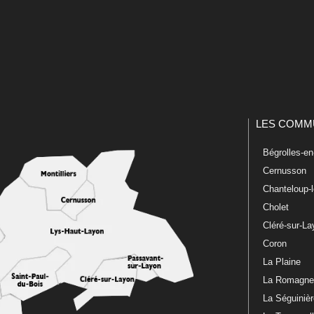
LES COMM
Bégrolles-e
Cernusson
Chanteloup-
Cholet
Cléré-sur-L
Coron
La Plaine
La Romagn
La Séguiniè