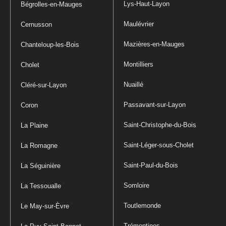
Lys-Haut-Layon
Bégrolles-en-Mauges
Maulévrier
Cernusson
Mazières-en-Mauges
Chanteloup-les-Bois
Montilliers
Cholet
Nuaillé
Cléré-sur-Layon
Passavant-sur-Layon
Coron
Saint-Christophe-du-Bois
La Plaine
Saint-Léger-sous-Cholet
La Romagne
Saint-Paul-du-Bois
La Séguinière
Somloire
La Tessoualle
Toutlemonde
Le May-sur-Èvre
Trémentines