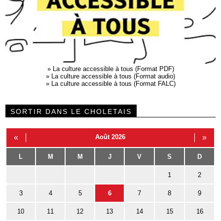
»
La culture accessible à tous (Format PDF)
»
La culture accessible à tous (Format audio)
»
La culture accessible à tous (Format FALC)
SORTIR DANS LE CHOLETAIS
«
Août 2026
»
L
M
M
J
V
S
D
1
2
3
4
5
6
7
8
9
10
11
12
13
14
15
16