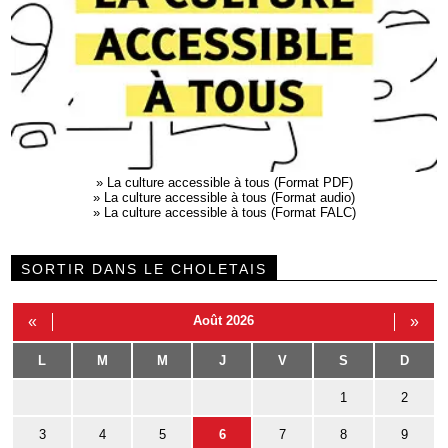
»
La culture accessible à tous (Format PDF)
»
La culture accessible à tous (Format audio)
»
La culture accessible à tous (Format FALC)
SORTIR DANS LE CHOLETAIS
«
Août 2026
»
L
M
M
J
V
S
D
1
2
3
4
5
6
7
8
9