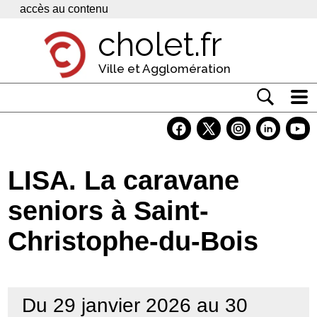
Panneau de gestion des cookies
accès au contenu
cholet.fr
Ville et Agglomération
Actualité
Vivre à Cholet
LISA. La caravane
Economie
seniors à Saint-
Services
Christophe-du-Bois
Contacts
Du 29 janvier 2026 au 30