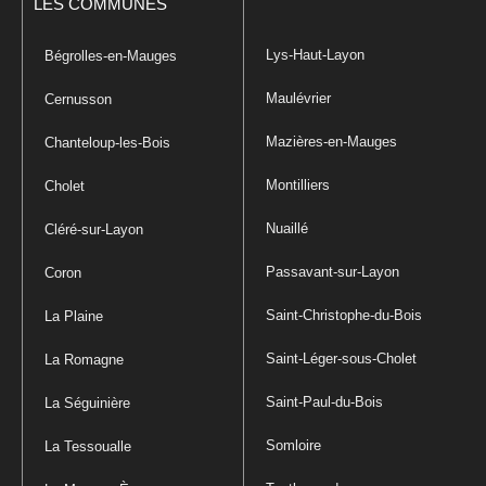
LES COMMUNES
Lys-Haut-Layon
Bégrolles-en-Mauges
Maulévrier
Cernusson
Mazières-en-Mauges
Chanteloup-les-Bois
Montilliers
Cholet
Nuaillé
Cléré-sur-Layon
Passavant-sur-Layon
Coron
Saint-Christophe-du-Bois
La Plaine
Saint-Léger-sous-Cholet
La Romagne
Saint-Paul-du-Bois
La Séguinière
Somloire
La Tessoualle