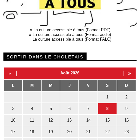
»
La culture accessible à tous (Format PDF)
»
La culture accessible à tous (Format audio)
»
La culture accessible à tous (Format FALC)
SORTIR DANS LE CHOLETAIS
«
Août 2026
»
L
M
M
J
V
S
D
1
2
3
4
5
6
7
8
9
10
11
12
13
14
15
16
17
18
19
20
21
22
23