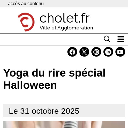
Panneau de gestion des cookies
accès au contenu
cholet.fr
Ville et Agglomération
Actualité
Vivre à Cholet
Yoga du rire spécial
Economie
Halloween
Services
Contacts
Le 31 octobre 2025