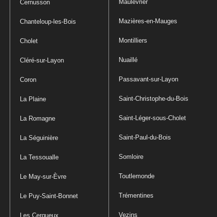
Maulévrier
Cernusson
Mazières-en-Mauges
Chanteloup-les-Bois
Montilliers
Cholet
Nuaillé
Cléré-sur-Layon
Passavant-sur-Layon
Coron
Saint-Christophe-du-Bois
La Plaine
Saint-Léger-sous-Cholet
La Romagne
Saint-Paul-du-Bois
La Séguinière
Somloire
La Tessoualle
Toutlemonde
Le May-sur-Èvre
Trémentines
Le Puy-Saint-Bonnet
Vezins
Les Cerqueux