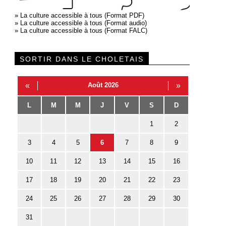
»
La culture accessible à tous (Format PDF)
»
La culture accessible à tous (Format audio)
»
La culture accessible à tous (Format FALC)
SORTIR DANS LE CHOLETAIS
«
Août 2026
»
L
M
M
J
V
S
D
1
2
3
4
5
6
7
8
9
10
11
12
13
14
15
16
17
18
19
20
21
22
23
24
25
26
27
28
29
30
31