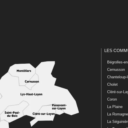
LES COMM
Bégrolles-e
Cernusson
Chanteloup-
Cholet
Cléré-sur-L
Coron
La Plaine
La Romagn
La Séguiniè