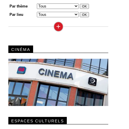
Par thème
Par lieu
+
CINÉMA
ESPACES CULTURELS