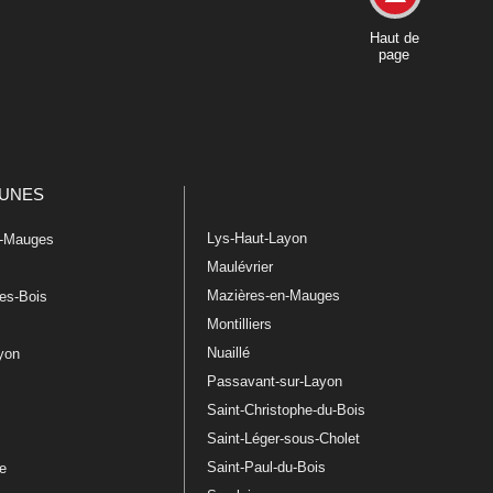
Haut de
page
UNES
Lys-Haut-Layon
n-Mauges
Maulévrier
Mazières-en-Mauges
les-Bois
Montilliers
Nuaillé
ayon
Passavant-sur-Layon
Saint-Christophe-du-Bois
Saint-Léger-sous-Cholet
e
Saint-Paul-du-Bois
re