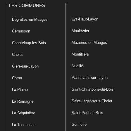
LES COMMUNES
Lys-Haut-Layon
Bégrolles-en-Mauges
Maulévrier
Cernusson
Mazières-en-Mauges
Chanteloup-les-Bois
Montilliers
Cholet
Nuaillé
Cléré-sur-Layon
Passavant-sur-Layon
Coron
Saint-Christophe-du-Bois
La Plaine
Saint-Léger-sous-Cholet
La Romagne
Saint-Paul-du-Bois
La Séguinière
Somloire
La Tessoualle