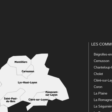
LES COMM
Bégrolles-e
Cernusson
Chanteloup-
Cholet
Cléré-sur-L
Coron
La Plaine
La Romagn
La Séguiniè