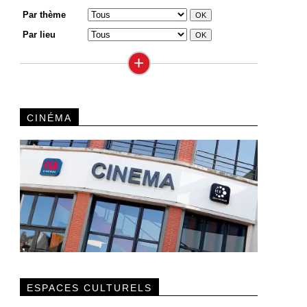
Par thème
Par lieu
+
CINÉMA
ESPACES CULTURELS