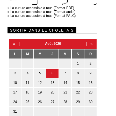
»
La culture accessible à tous (Format PDF)
»
La culture accessible à tous (Format audio)
»
La culture accessible à tous (Format FALC)
SORTIR DANS LE CHOLETAIS
«
Août 2026
»
L
M
M
J
V
S
D
1
2
3
4
5
6
7
8
9
10
11
12
13
14
15
16
17
18
19
20
21
22
23
24
25
26
27
28
29
30
31