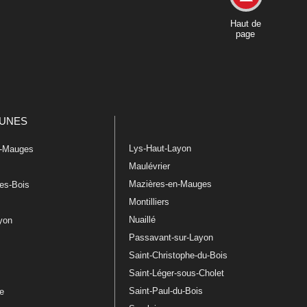
Haut de
page
UNES
Lys-Haut-Layon
n-Mauges
Maulévrier
Mazières-en-Mauges
les-Bois
Montilliers
Nuaillé
ayon
Passavant-sur-Layon
Saint-Christophe-du-Bois
Saint-Léger-sous-Cholet
e
Saint-Paul-du-Bois
re