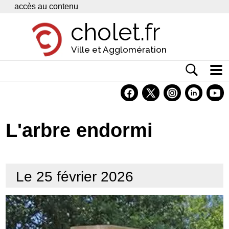
Panneau de gestion des cookies
accès au contenu
cholet.fr
Ville et Agglomération
Actualité
Vivre à Cholet
L'arbre endormi
Economie
Services
Le 25 février 2026
Contacts