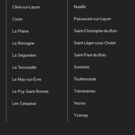
Nuaillé
Cléré-sur-Layon
Passavant-sur-Layon
Coron
Saint-Christophe-du-Bois
La Plaine
Saint-Léger-sous-Cholet
La Romagne
Saint-Paul-du-Bois
La Séguinière
Somloire
La Tessoualle
Toutlemonde
Le May-sur-Èvre
Trémentines
Le Puy-Saint-Bonnet
Vezins
Les Cerqueux
Yzernay