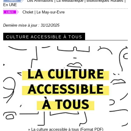
Les Animations
|
La Médiathèque
|
Bibliothèques Rurales
|
En UNE
Cholet
|
Le May-sur-Evre
Dernière mise à jour : 31/12/2025
CULTURE ACCESSIBLE À TOUS
»
La culture accessible à tous (Format PDF)