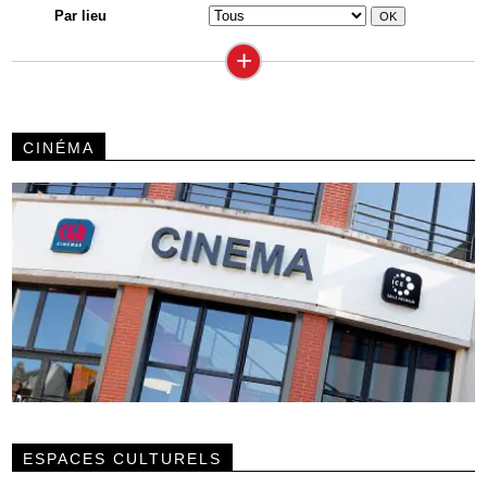
Par lieu
+
CINÉMA
ESPACES CULTURELS